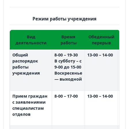
Режим работы учреждения
Вид
Время
Обеденный
Дн
деятельности
работы
перерыв
Общий
8-00 – 19-30
13-00 – 14-00
пон
распорядок
В субботу – с
вто
работы
9-00 до 15-00
сре
учреждения
Воскресенье
чет
— выходной
пят
суб
Прием граждан
8-00 – 17-00
13-00 – 14-00
пон
с заявлениями
вто
специалистам
сре
отделов
чет
пят