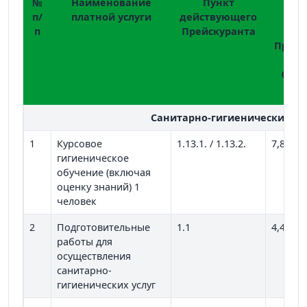
№
Наименование
Пункт
Сто
п/
платной услуги
действующего
ус
п
Прейскуранта
сог
Прейс
№
01.11
р
Санитарно-гигиенические ус
1
Курсовое
1.13.1. / 1.13.2.
7,80
гигиеническое
обучение (включая
оценку знаний) 1
человек
2
Подготовительные
1.1
4,45
работы для
осуществления
санитарно-
гигиенических услуг