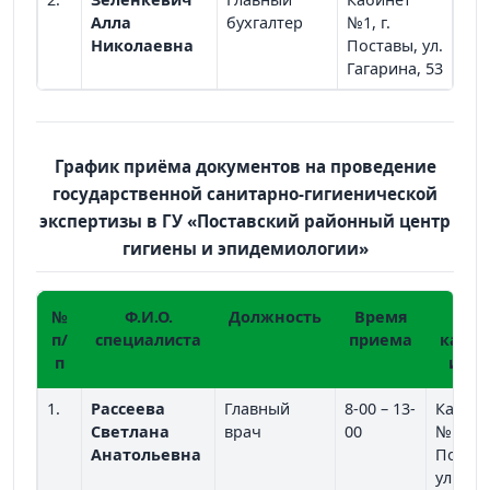
Алла
бухгалтер
№1, г.
Николаевна
Поставы, ул.
Гагарина, 53
График приёма документов на проведение
государственной санитарно-гигиенической
экспертизы в ГУ «Поставский районный центр
гигиены и эпидемиологии»
№
Ф.И.О.
Должность
Время
№
п/
специалиста
приема
кабин
п
и ад
1.
Рассеева
Главный
8-00 – 13-
Кабин
Светлана
врач
00
№1, г.
Анатольевна
Постав
ул.