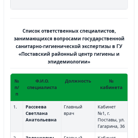
Список ответственных специалистов,
занимающихся вопросами государственной
санитарно-гигиенической экспертизы в ГУ
«Поставский районный центр гигиены и
эпидемиологии»
№
Ф.И.О.
Должность
№
Ко
п/
специалиста
кабинета
п
1.
Рассеева
Главный
Кабинет
2 1
Светлана
врач
№1, г.
Анатольевна
Поставы, ул.
Гагарина, 36
2.
Зеленкевич
Главный
Кабинет
2 1