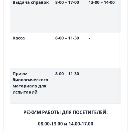
Выдача справок
8-00 – 17-00
13-00 – 14-00
пон
вто
сре
чет
пят
Касса
8-00 – 11-30
-
пон
вто
сре
чет
пят
Прием
8-00 – 11-30
-
пон
биологического
вто
материала для
сре
испытаний
чет
пят
РЕЖИМ РАБОТЫ ДЛЯ ПОСЕТИТЕЛЕЙ:
08.00-13.00 и 14.00-17.00